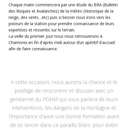
Chaque matin commencera par une étude du BRA (Bulletin
des Risques et Avalanches) de la météo (Historique de la
neige, des vents…etc) puis si besoin nous irons vers les
pisteurs de la station pour prendre connaissance de leurs
expertises et ressentis sur le terrain.
La veille du premier jour nous nous retrouverons à
Chamonix en fin d'après midi autour d’un apéritif d'accueil
afin de faire connaissance.
A cette occasion, nous aurons la chance et le
privilège de rencontrer et discuter avec un
gendarme du PGHM qui vous parlera de leurs
interventions, les dangers de la montagne et
l’importance d’avoir une bonne formation avant
de se lancer dans ce paradis blanc pour éviter